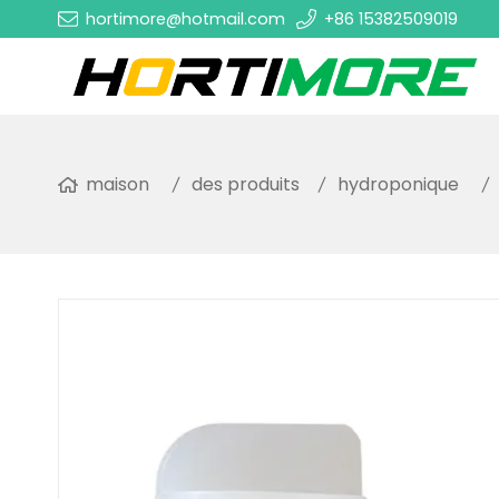
hortimore@hotmail.com
+86 15382509019
maison
des produits
hydroponique