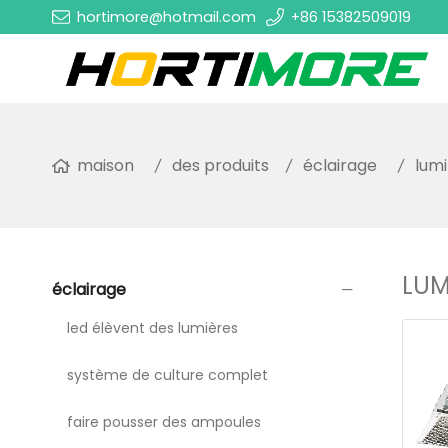
hortimore@hotmail.com
+86 15382509019
maison
des produits
éclairage
lum
LUM
éclairage
led élèvent des lumières
système de culture complet
faire pousser des ampoules