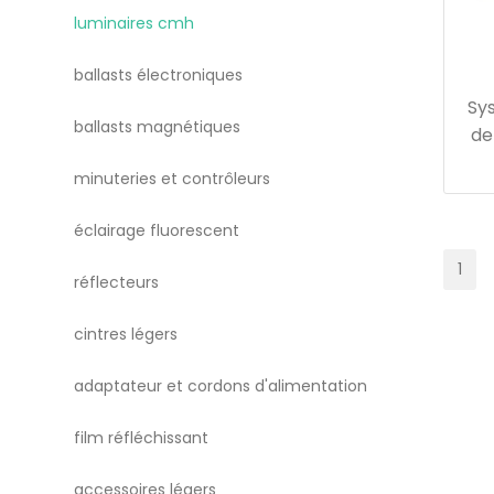
luminaires cmh
ballasts électroniques
Sy
ballasts magnétiques
de
minuteries et contrôleurs
éclairage fluorescent
1
réflecteurs
cintres légers
adaptateur et cordons d'alimentation
film réfléchissant
accessoires légers