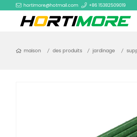
hortimore@hotmail.com
+86 15382509019
maison
des produits
jardinage
supp