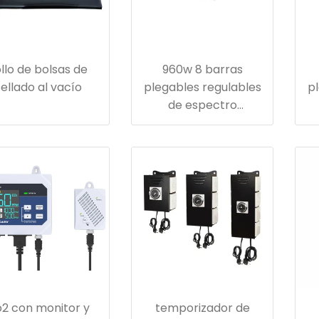
ollo de bolsas de
960w 8 barras
sellado al vacío
plegables regulables
pl
de espectro
completo led grow
c
light espectro
completo para
plantas de jardín de
p
interior e hidroponía
i
2 con monitor y
temporizador de