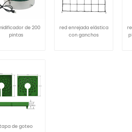
idificador de 200
red enrejada elástica
re
pintas
con ganchos
p
tapa de goteo