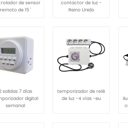
rolador de sensor
contactor de luz -
remoto de 15 '
Reino Unido
2 salidas 7 días
temporizador de relé
porizador digital
de luz -4 vías -eu
il
semanal
c